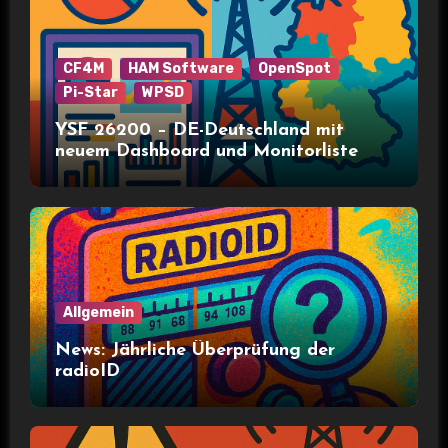
CF4M
HAM Software
OpenSpot
Pi-Star
WPSD
YSF 26200 – DE-Deutschland mit
neuem Dashboard und Monitorliste
Allgemein
News: Jährliche Überprüfung der
radioID