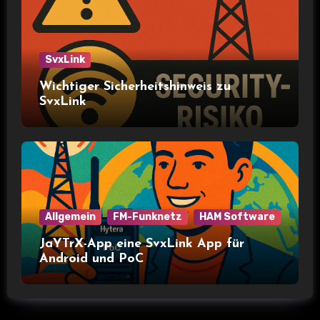
SvxLink
Wichtiger Sicherheitshinweis zu
SvxLink
Allgemein
FM-Funknetz
HAM Software
JaYTrX-App eine SvxLink App für
Android und PoC