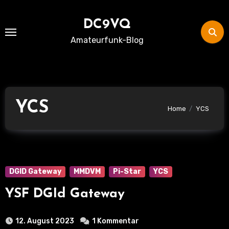
Skip
to
DC9VQ
content
Amateurfunk-Blog
YCS
Home
YCS
DGID Gateway
MMDVM
Pi-Star
YCS
YSF DGId Gateway
12. August 2023
1 Kommentar