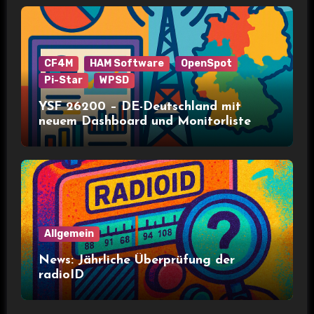
CF4M
HAM Software
OpenSpot
Pi-Star
WPSD
YSF 26200 – DE-Deutschland mit
neuem Dashboard und Monitorliste
Allgemein
News: Jährliche Überprüfung der
radioID