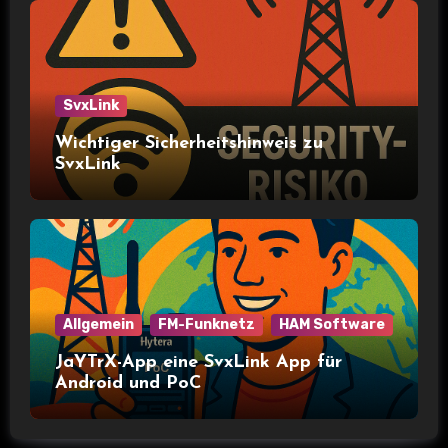
SvxLink
Wichtiger Sicherheitshinweis zu
SvxLink
Allgemein
FM-Funknetz
HAM Software
JaYTrX-App eine SvxLink App für
Android und PoC