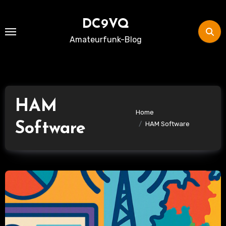
Skip
to
DC9VQ
content
Amateurfunk-Blog
HAM
Home
Software
HAM Software