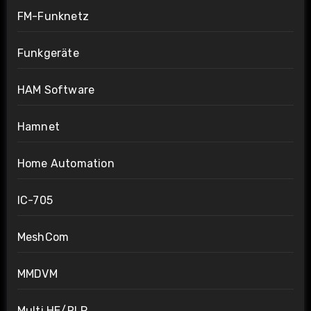
FM-Funknetz
Funkgeräte
HAM Software
Hamnet
Home Automation
IC-705
MeshCom
MMDVM
Multi HE/RLP