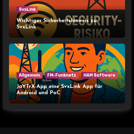
SvxLink
Wichtiger Sicherheitshinweis zu
SvxLink
Allgemein
FM-Funknetz
HAM Software
JaYTrX-App eine SvxLink App für
Android und PoC