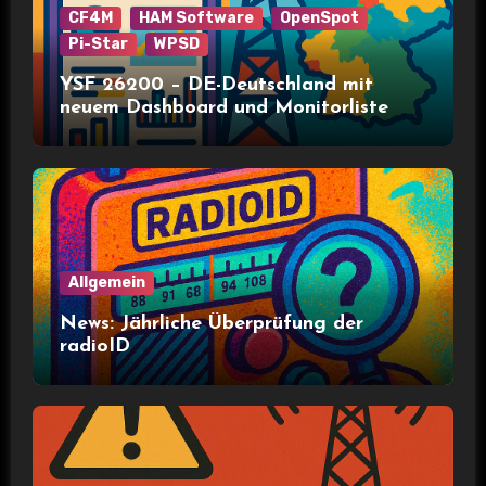
CF4M
HAM Software
OpenSpot
Pi-Star
WPSD
YSF 26200 – DE-Deutschland mit
neuem Dashboard und Monitorliste
Allgemein
News: Jährliche Überprüfung der
radioID