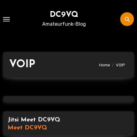
Skip
to
DC9VQ
content
Amateurfunk-Blog
VOIP
Home
VOIP
Jitsi Meet DC9VQ
Meet DC9VQ