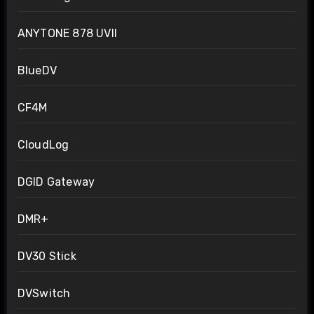
ANYTONE 878 UVII
BlueDV
CF4M
CloudLog
DGID Gateway
DMR+
DV30 Stick
DVSwitch