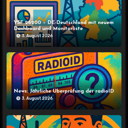
s
n
YSF 26200 – DE-Deutschland mit neuem
Dashboard und Monitorliste
a
3. August 2026
v
i
g
a
t
News: Jährliche Überprüfung der radioID
3. August 2026
i
o
n