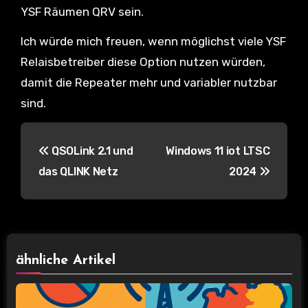
YSF Räumen QRV sein.
Ich würde mich freuen, wenn möglichst viele YSF
Relaisbetreiber diese Option nutzen würden,
damit die Repeater mehr und variabler nutzbar
sind.
B
QSOLink 2.1 und
Windows 11 iot LTSC
e
das QLINK Netz
2024
i
t
r
ähnliche Artikel
a
g