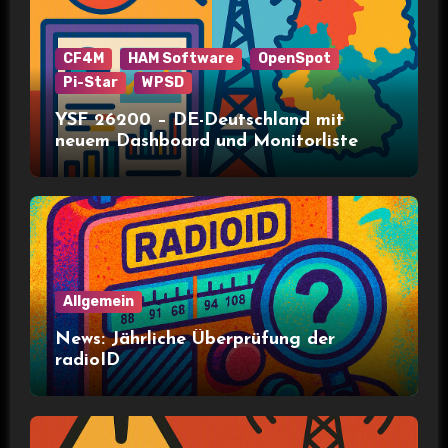
CF4M
HAM Software
OpenSpot
Pi-Star
WPSD
YSF 26200 – DE-Deutschland mit
neuem Dashboard und Monitorliste
Allgemein
News: Jährliche Überprüfung der
radioID