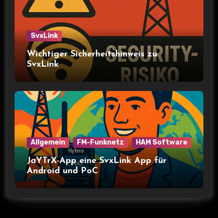
SvxLink
Wichtiger Sicherheitshinweis zu
SvxLink
Allgemein
FM-Funknetz
HAM Software
JaYTrX-App eine SvxLink App für
Android und PoC