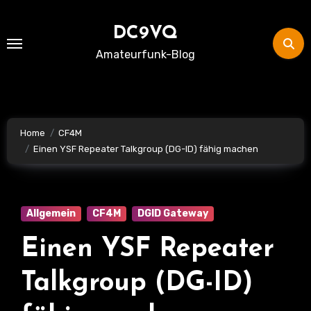
Skip
to
DC9VQ
content
Amateurfunk-Blog
Home
CF4M
Einen YSF Repeater Talkgroup (DG-ID) fähig machen
Allgemein
CF4M
DGID Gateway
Einen YSF Repeater
Talkgroup (DG-ID)