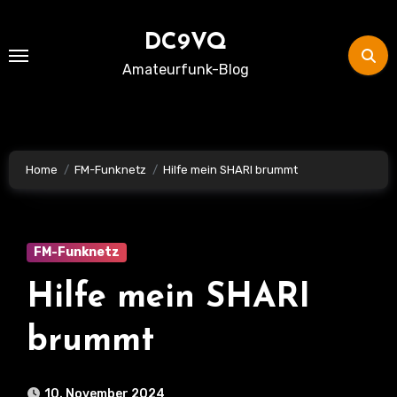
Skip
to
DC9VQ
content
Amateurfunk-Blog
Home
FM-Funknetz
Hilfe mein SHARI brummt
FM-Funknetz
Hilfe mein SHARI
brummt
10. November 2024