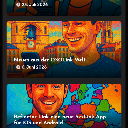
v
23. Juli 2026
i
g
a
t
Neues aus der QSOLink Welt
i
6. Juni 2026
o
n
Reflector Link eine neue SvxLink App
für iOS und Android