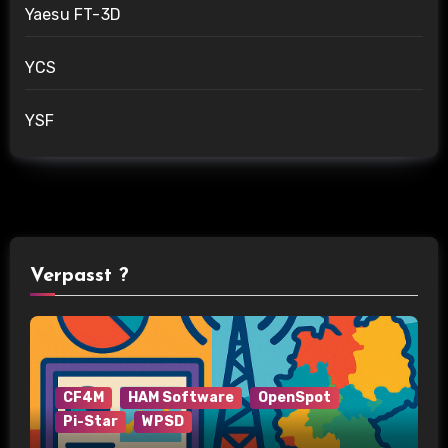
Yaesu FT-3D
YCS
YSF
Verpasst ?
CF4M
HAM Software
OpenSpot
Pi-Star
WPSD