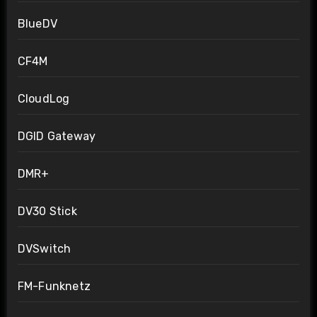
BlueDV
CF4M
CloudLog
DGID Gateway
DMR+
DV30 Stick
DVSwitch
FM-Funknetz