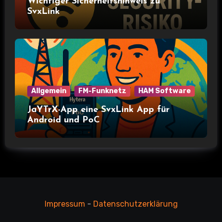
Wichtiger Sicherheitshinweis zu
SvxLink
Allgemein
FM-Funknetz
HAM Software
JaYTrX-App eine SvxLink App für
Android und PoC
Impressum
-
Datenschutzerklärung