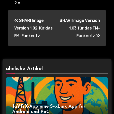
2 x
B
SHARI Image
SHARI Image Version
e
Version 1.02 für das
1.03 für das FM-
i
FM-Funknetz
Funknetz
t
r
a
ähnliche Artikel
g
s
n
JaYTrX-App eine SvxLink App für
a
Android und PoC