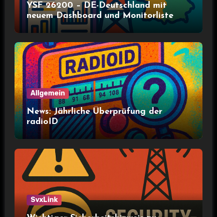
YSF 26200 – DE-Deutschland mit
neuem Dashboard und Monitorliste
Allgemein
News: Jährliche Überprüfung der
radioID
SvxLink