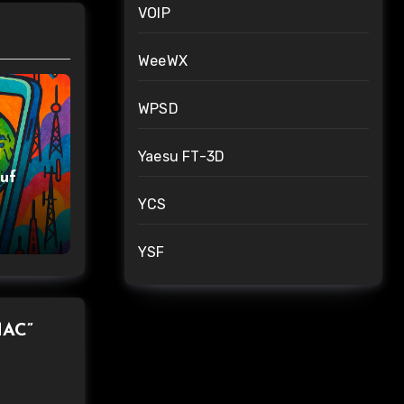
VOIP
WeeWX
WPSD
Yaesu FT-3D
uf
YCS
YSF
MAC”