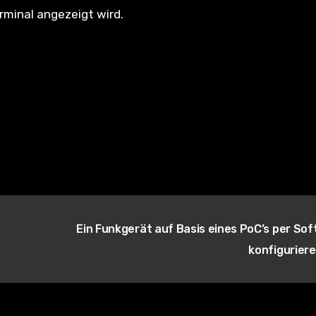
rminal angezeigt wird.
Ein Funkgerät auf Basis eines PoC’s per So
konfigurier