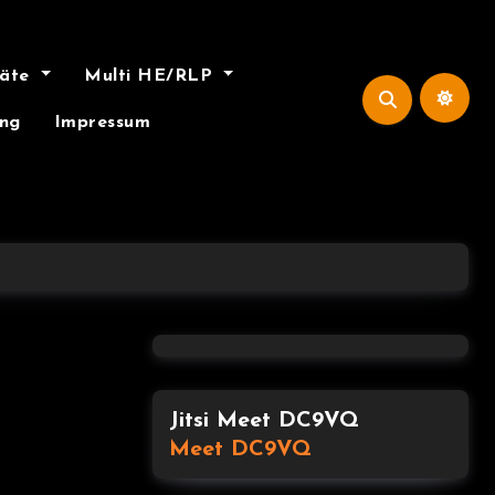
räte
Multi HE/RLP
ung
Impressum
Jitsi Meet DC9VQ
Meet DC9VQ