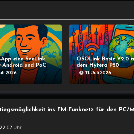
-App eine SvxLink
QSOLink Basic V2.0 a
r Android und PoC
dem Hytera P50
uli 2026
11. Juli 2026
stiegsmöglichkeit ins FM-Funknetz für den PC/
22:07 Uhr