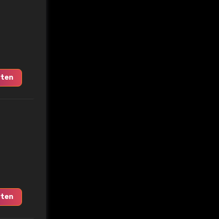
ten
ten