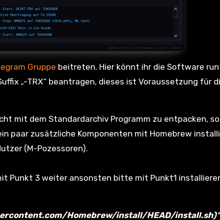
legram Gruppe
beitreten. Hier könnt ihr die Software ru
ffix „-TRX“ beantragen, dieses ist Voraussetzung für d
nicht mit dem Standardarchiv Programm zu entpacken, s
ein paar zusätzliche Komponenten mit Homebrew installi
 Nutzer (M-Pozessoren).
t Punkt 3 weiter ansonsten bitte mit Punkt1 installiere
busercontent.com/Homebrew/install/HEAD/install.sh)