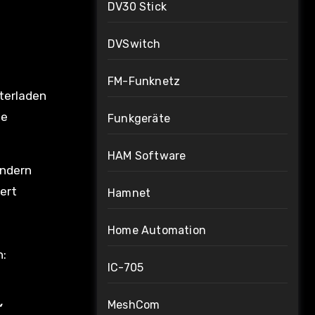
DV30 Stick
DVSwitch
FM-Funknetz
nterladen
ie
Funkgeräte
HAM Software
ondern
ert
Hamnet
Home Automation
n:
IC-705
MeshCom
“