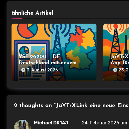
r
ähnliche Artikel
a
g
s
n
YSF 26200 – DE-
JaYTrX
a
Deutschland mit neuem
App fü
Dashboard und Monitorliste
3. August 2026
23. J
v
i
g
2 thoughts on “JaYTrXLink eine neue Ein
a
t
Michael DK1AJ
sagt:
24. Februar 2026 um 