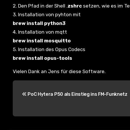
2. Den Pfad in der Shell .
zshrc
setzen, wie es im Te
3. Installation von pyhton mit
brew install python3
4. Installation von mqtt
brew install mosquitto
5. Installation des Opus Codecs
brew install opus-tools
Vielen Dank an Jens für diese Software.
B
PoC Hytera P50 als Einstieg ins FM-Funknetz
e
i
t