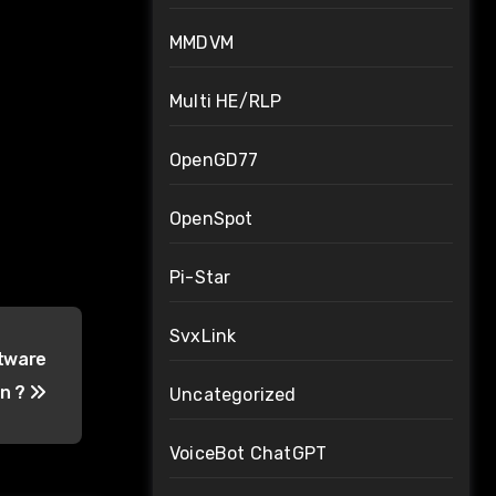
MMDVM
Multi HE/RLP
OpenGD77
OpenSpot
Pi-Star
SvxLink
ftware
en ?
Uncategorized
VoiceBot ChatGPT