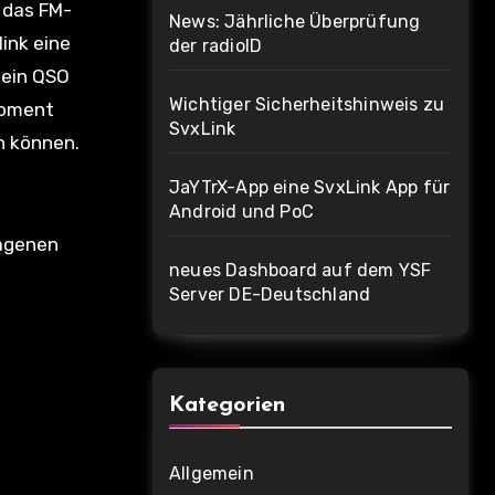
n das FM-
News: Jährliche Überprüfung
link eine
der radioID
 ein QSO
Wichtiger Sicherheitshinweis zu
Moment
SvxLink
n können.
JaYTrX-App eine SvxLink App für
Android und PoC
ragenen
neues Dashboard auf dem YSF
Server DE-Deutschland
Kategorien
Allgemein