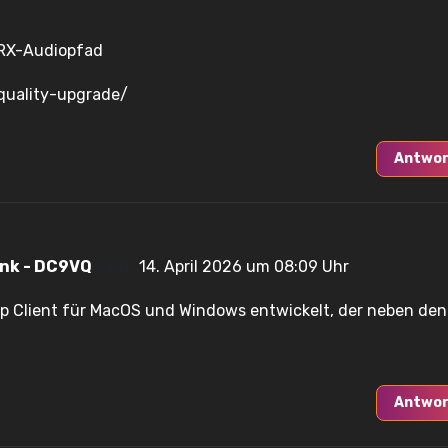
/RX-Audiopfad
-quality-upgrade/
Antwor
ink - DC9VQ
sagt:
14. April 2026 um 08:09 Uhr
op Client für MacOS und Windows entwickelt, der neben den
Antwor