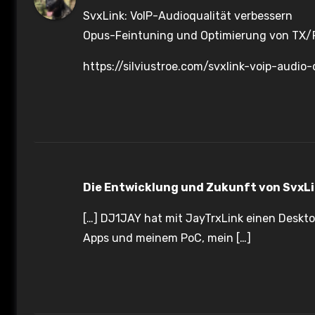
i
SvxLink: VoIP-Audioqualität verbessern
o
Opus-Feintuning und Optimierung von TX
n
https://silviustroe.com/svxlink-voip-audio
Die Entwicklung und Zukunft von SvxL
[…] DJ1JAY hat mit JayTrxLink einen Deskt
Apps und meinem PoC, mein […]