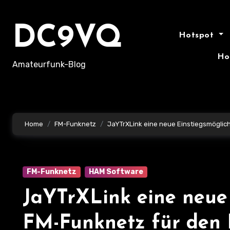
Skip
to
DC9VQ
content
Hotspot
Ho
Amateurfunk-Blog
Home
FM-Funknetz
JaYTrXLink eine neue Einstiegsmöglic
FM-Funknetz
HAM Software
JaYTrXLink eine neue 
FM-Funknetz für den