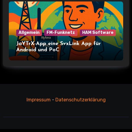
Allgemein
FM-Funknetz
HAM Software
JaYTrX-App eine SvxLink App für
Android und PoC
Impressum
-
Datenschutzerklärung