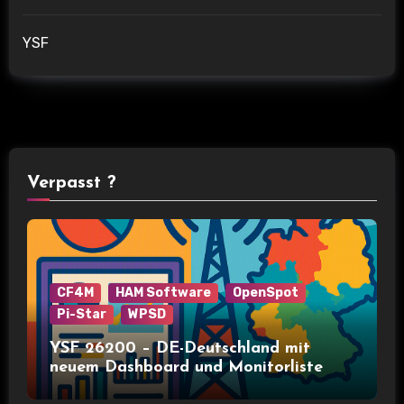
YSF
Verpasst ?
CF4M
HAM Software
OpenSpot
Pi-Star
WPSD
YSF 26200 – DE-Deutschland mit
neuem Dashboard und Monitorliste