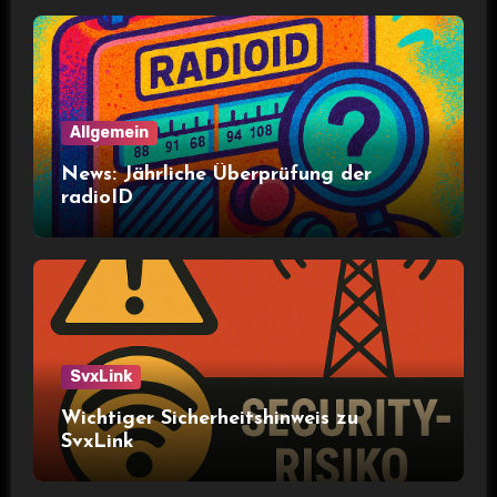
Allgemein
News: Jährliche Überprüfung der
radioID
SvxLink
Wichtiger Sicherheitshinweis zu
SvxLink