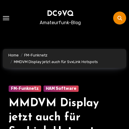
Skip
to
DC9VQ
content
Amateurfunk-Blog
Home
FM-Funknetz
MMDVM Display jetzt auch für SvxLink Hotspots
FM-Funknetz
HAM Software
MMDVM Display
jetzt auch für