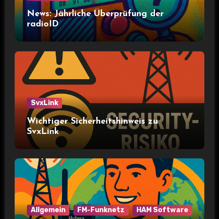
News: Jährliche Überprüfung der
radioID
SvxLink
Wichtiger Sicherheitshinweis zu
SvxLink
Allgemein
FM-Funknetz
HAM Software