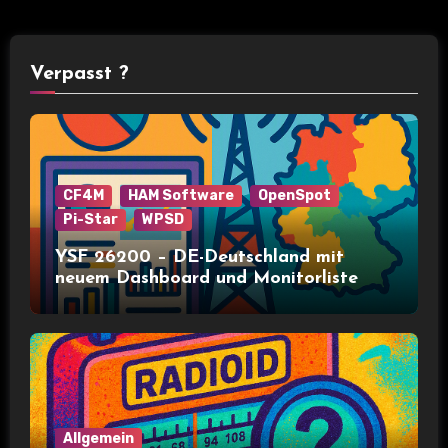
Verpasst ?
CF4M
HAM Software
OpenSpot
Pi-Star
WPSD
YSF 26200 – DE-Deutschland mit
neuem Dashboard und Monitorliste
Allgemein