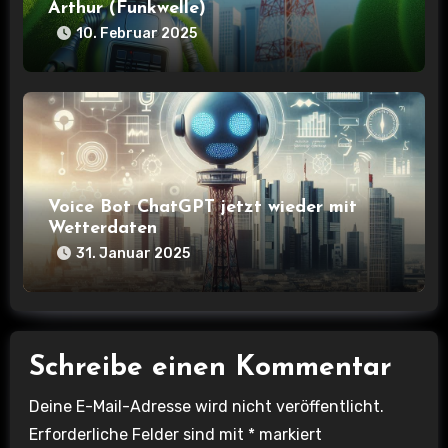
Arthur (Funkwelle)
i
10. Februar 2025
o
n
Voice Bot ChatGPT jetzt wieder mit
Wetterdaten
31. Januar 2025
Schreibe einen Kommentar
Deine E-Mail-Adresse wird nicht veröffentlicht.
Erforderliche Felder sind mit
*
markiert