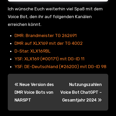
Ich wünsche Euch weiterhin viel Spaß mit dem
Voice Bot, den ihr auf folgenden Kanälen
erreichen könnt.
DMR: Brandmeister TG 262691
DMR auf XLX169 mit der TG 4002
D-Star: XLX169BL
YSF: XLX169 (#00171) mit DG-ID 11
YSF: DE-Deutschland (#26200) mit DG-ID 98
B
Neue Version des
Nutzungszahlen
e
DMR Voice Bots von
Voice Bot ChatGPT –
i
NARSPT
Gesamtjahr 2024
t