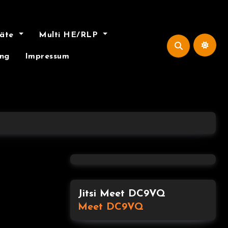
räte
Multi HE/RLP
ung
Impressum
Jitsi Meet DC9VQ
Meet DC9VQ