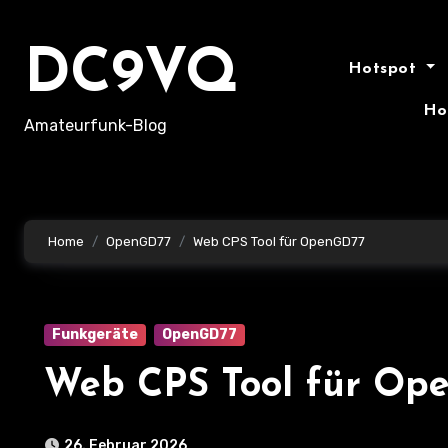
Skip
to
DC9VQ
content
Hotspot
Ho
Amateurfunk-Blog
Home
OpenGD77
Web CPS Tool für OpenGD77
Funkgeräte
OpenGD77
Web CPS Tool für Op
26. Februar 2026