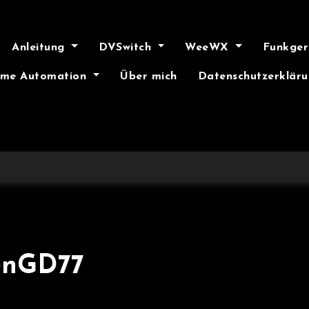
Anleitung
DVSwitch
WeeWX
Funkge
me Automation
Über mich
Datenschutzerklär
enGD77