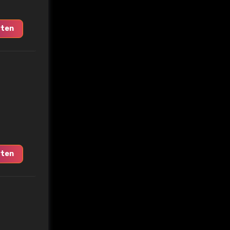
ten
ten