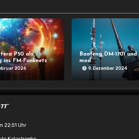
tera P50 als
Baofeng DM-1701 und
g ins FM-Funknetz
mod
Februar 2026
9. Dezember 2024
77”
m 22:51 Uhr
ute Katastrophe .