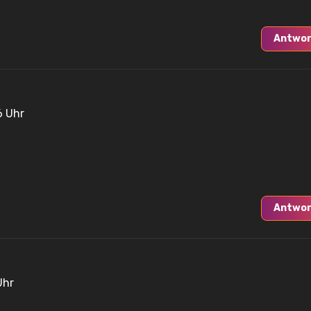
Antwor
6 Uhr
Antwor
Uhr