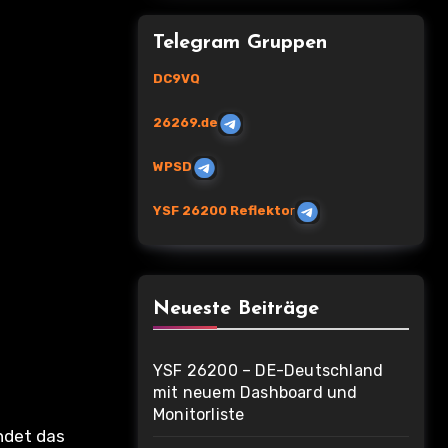
Telegram Gruppen
DC9VQ
26269.de
WPSD
YSF 26200 Reflekto
r
Neueste Beiträge
YSF 26200 – DE-Deutschland
mit neuem Dashboard und
Monitorliste
indet das