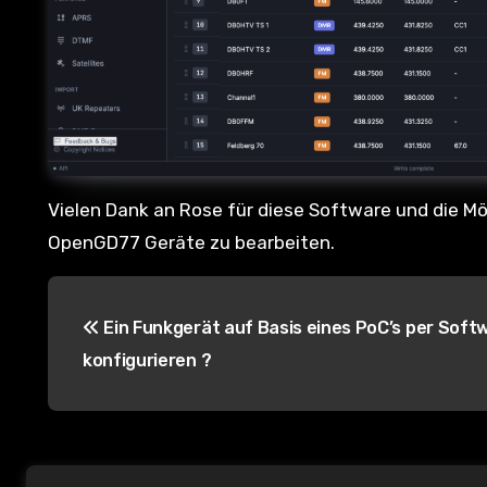
Vielen Dank an Rose für diese Software und die M
OpenGD77 Geräte zu bearbeiten.
B
Ein Funkgerät auf Basis eines PoC’s per Soft
e
konfigurieren ?
i
t
r