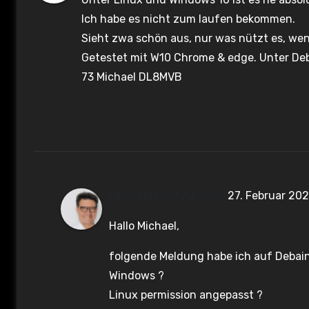
o
Ich habe es nicht zum laufen bekommen.
Sieht zwa schön aus, nur was nützt es, wen
n
Getestet mit W10 Chrome & edge. Unter Deb
73 Michael DL8MVB
Michael DC9VQ
sagt:
27. Februar 20
Hallo Michael,
folgende Meldung habe ich auf Debain1
Windows ?
Linux permission angepasst ?