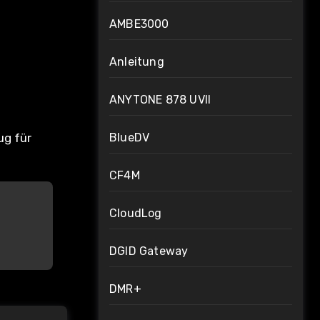
AMBE3000
Anleitung
ANYTONE 878 UVII
BlueDV
ug für
CF4M
CloudLog
DGID Gateway
DMR+